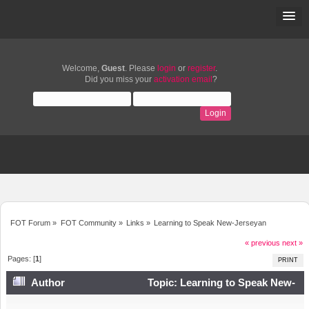
Welcome,
Guest
. Please
login
or
register
.
Did you miss your
activation email
?
FOT Forum
»
FOT Community
»
Links
»
Learning to Speak New-Jerseyan
« previous
next »
Pages: [
1
]
PRINT
Author
Topic: Learning to Speak New-
Jerseyan (Read 3265 times)