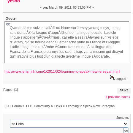
yesno
«
on:
March 09, 2011, 03:33:05 PM »
Quote
Qvande ie me suiz installÃ© au Nouveau Jersey ya ung moys, ie me
suis donatÃ© la tasque d'apprÃ©hender la lingue locqale. Ladicte
lingue s'appelle 'nÃ©o-jÃ¨rriais', car elle a sez raÃ§ynes sur l'yslette
d'Jersey, qvi se troube dangs Lamansche yntre la France et l'Angglie.
Ladicte lingue se rezÃªmbe Ã©normueusement Ã la lingue des
Francz de la France, e parmyz les scientificqs yan'a mesme qui diraynt
qu'il s'agyte plus tost d'un diallecte qvedvne lingue sÃ©parate.
http://www.jehsmith.com/1/2011/02/learning-to-speak-new-jerseyan.html
Logged
Pages: [
1
]
PRINT
« previous
next »
FOT Forum
»
FOT Community
»
Links
»
Learning to Speak New-Jerseyan
Jump to: